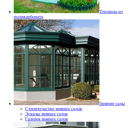
Теплицы из
поликарбоната
Зимние сады
Строительство зимних садов
Эскизы зимних садов
Галерея зимних садов