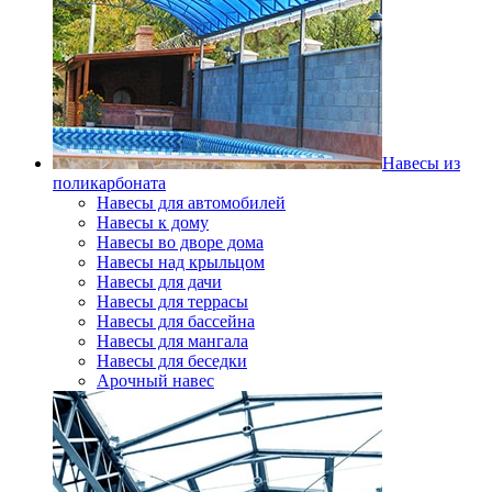
Навесы из
поликарбоната
Навесы для автомобилей
Навесы к дому
Навесы во дворе дома
Навесы над крыльцом
Навесы для дачи
Навесы для террасы
Навесы для бассейна
Навесы для мангала
Навесы для беседки
Арочный навес