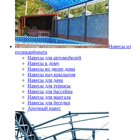
Навесы из
поликарбоната
Навесы для автомобилей
Навесы к дому
Навесы во дворе дома
Навесы над крыльцом
Навесы для дачи
Навесы для террасы
Навесы для бассейна
Навесы для мангала
Навесы для беседки
Арочный навес