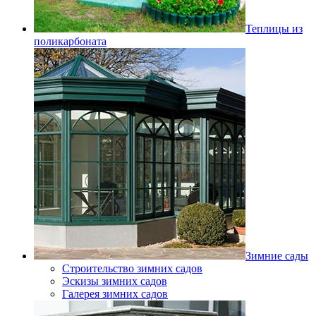
Теплицы из
поликарбоната
Зимние сады
Строительство зимних садов
Эскизы зимних садов
Галерея зимних садов